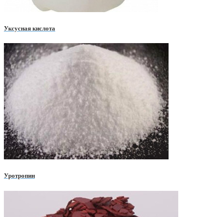
Уксусная кислота
Уротропин