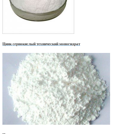
Цинк сернокислый технический моногидрат