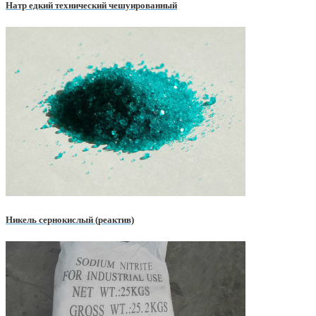
Натр едкий технический чешуированный
Никель сернокислый (реактив)