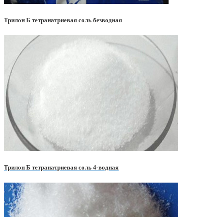
Трилон Б тетранатриевая соль безводная
Трилон Б тетранатриевая соль 4-водная