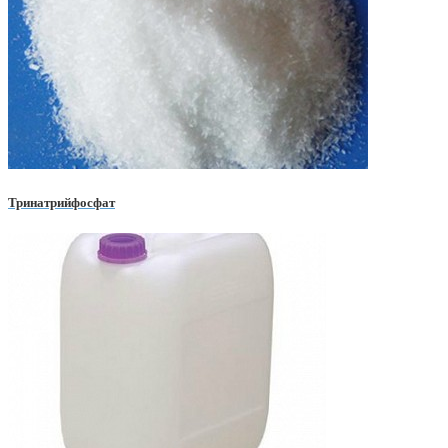
Тринатрийфосфат