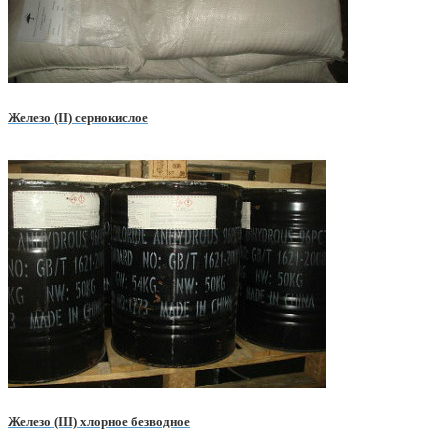
Железо (II) сернокислое
Железо (III) хлорное безводное