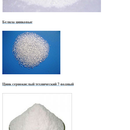
Белила цинковые
Цинк сернокислый технический 7-водный